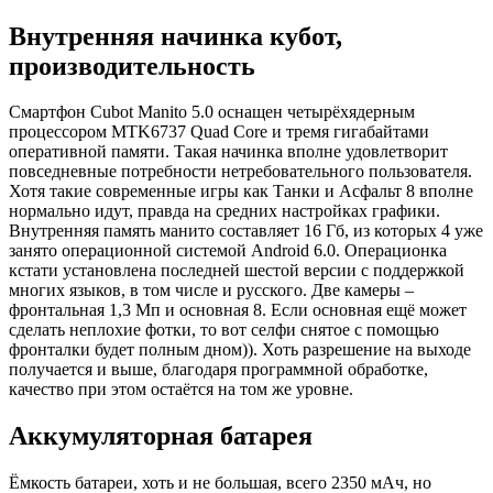
Внутренняя начинка кубот,
производительность
Смартфон Cubot Manito 5.0
оснащен четырёхядерным
процессором MTK6737 Quad Core и тремя гигабайтами
оперативной памяти. Такая начинка вполне удовлетворит
повседневные потребности нетребовательного пользователя.
Хотя такие современные игры как Танки и Асфальт 8 вполне
нормально идут, правда на средних настройках графики.
Внутренняя память манито составляет 16 Гб, из которых 4 уже
занято операционной системой Android 6.0. Операционка
кстати установлена последней шестой версии с поддержкой
многих языков, в том числе и русского. Две камеры –
фронтальная 1,3 Мп и основная 8. Если основная ещё может
сделать неплохие фотки, то вот селфи снятое с помощью
фронталки будет полным дном)). Хоть разрешение на выходе
получается и выше, благодаря программной обработке,
качество при этом остаётся на том же уровне.
Аккумуляторная батарея
Ёмкость батареи, хоть и не большая, всего 2350 мАч, но