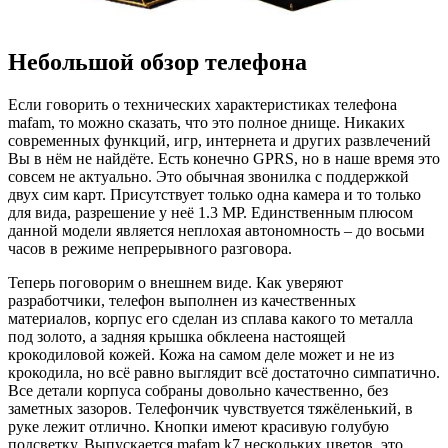
Небольшой обзор телефона
Если говорить о технических характеристиках телефона
mafam, то можно сказать, что это полное днище. Никаких
современных функций, игр, интернета и других развлечений
Вы в нём не найдёте. Есть конечно GPRS, но в наше время это
совсем не актуально. Это обычная звонилка с поддержкой
двух сим карт. Присутствует только одна камера и то только
для вида, разрешение у неё 1.3 MP. Единственным плюсом
данной модели является неплохая автономность – до восьми
часов в режиме непрерывного разговора.
Теперь поговорим о внешнем виде. Как уверяют
разработчики, телефон выполнен из качественных
материалов, корпус его сделан из сплава какого то металла
под золото, а задняя крышка обклеена настоящей
крокодиловой кожей. Кожа на самом деле может и не из
крокодила, но всё равно выглядит всё достаточно симпатично.
Все детали корпуса собраны довольно качественно, без
заметных зазоров. Телефончик чувствуется тяжёленький, в
руке лежит отлично. Кнопки имеют красивую голубую
подсветку. Выпускается mafam k7 нескольких цветов, это