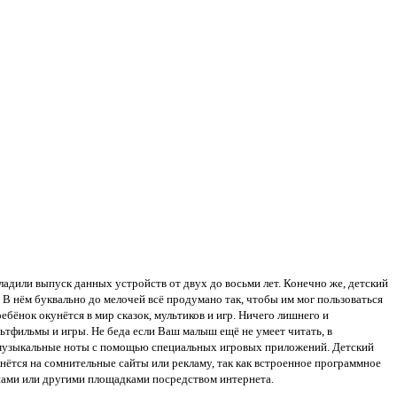
адили выпуск данных устройств от двух до восьми лет. Конечно же, детский
В нём буквально до мелочей всё продумано так, чтобы им мог пользоваться
ебёнок окунётся в мир сказок, мультиков и игр. Ничего лишнего и
ьтфильмы и игры. Не беда если Ваш малыш ещё не умеет читать, в
е музыкальные ноты с помощью специальных игровых приложений. Детский
ётся на сомнительные сайты или рекламу, так как встроенное программное
инами или другими площадками посредством интернета.