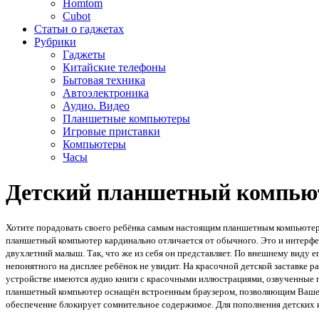
Homtom
Cubot
Статьи о гаджетах
Рубрики
Гаджеты
Китайские телефоны
Бытовая техника
Автоэлектроника
Аудио. Видео
Планшетные компьютеры
Игровые приставки
Компьютеры
Часы
Детский планшетный компьютер
Хотите порадовать своего ребёнка самым настоящим планшетным компьютером
планшетный компьютер кардинально отличается от обычного. Это и интерфей
двухлетний малыш. Так, что же из себя он представляет. По внешнему виду ег
непонятного на дисплее ребёнок не увидит. На красочной детской заставке 
устройстве имеются аудио книги с красочными иллюстрациями, озвученные 
планшетный компьютер оснащён встроенным браузером, позволяющим Вашему р
обеспечение блокирует сомнительное содержимое. Для пополнения детских и