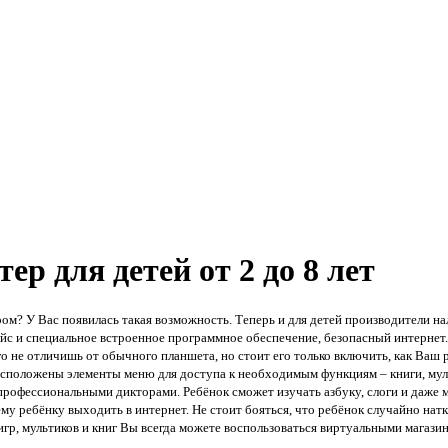
 для детей от 2 до 8 лет
? У Вас появилась такая возможность. Теперь и для детей производители нал
с и специальное встроенное программное обеспечение, безопасный интернет. 
о не отличишь от обычного планшета, но стоит его только включить, как Ваш р
расположены элементы меню для доступа к необходимым функциям – книги, мул
профессиональными дикторами. Ребёнок сможет изучать азбуку, слоги и даж
ебёнку выходить в интернет. Не стоит бояться, что ребёнок случайно наткн
гр, мультиков и книг Вы всегда можете воспользоваться виртуальными магаз