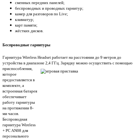
сменных передних панелей;
беспроводных и проводных гарнитур;
камер для разговоров по Live;
клавиатур;
карт памяти;
жёстких дисков.
Беспроводные гарнитуры
Гарнитура Wireless Headset работает на расстоянии до 9 метров до
устройства в диапазоне 2,4 ГГц. Зарядку можно
осуществить с помощью
приспособления,
которое
предоставляется в
комплекте, а
встроенная батарея
обеспечивает
работу гарнитуры
на протяжении 8-
ми часов.
Беспроводная
гарнитура Wireless
+ PC AN08 для
персонального