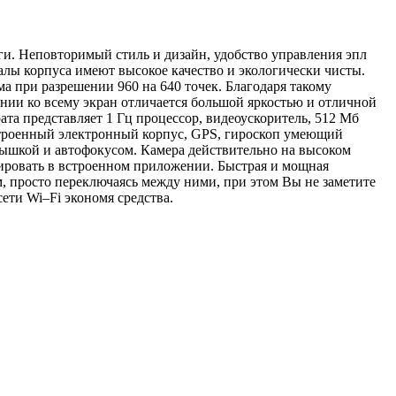
и. Неповторимый стиль и дизайн, удобство управления эпл
алы корпуса имеют высокое качество и экологически чисты.
ма при разрешении 960 на 640 точек. Благодаря такому
ении ко всему экран отличается большой яркостью и отличной
та представляет 1 Гц процессор, видеоускоритель, 512 Мб
строенный электронный корпус,
GPS
, гироскоп умеющий
ышкой и автофокусом. Камера действительно на высоком
ировать в встроенном приложении. Быстрая и мощная
, просто переключаясь между ними, при этом Вы не заметите
сети
Wi
–
Fi
экономя средства.