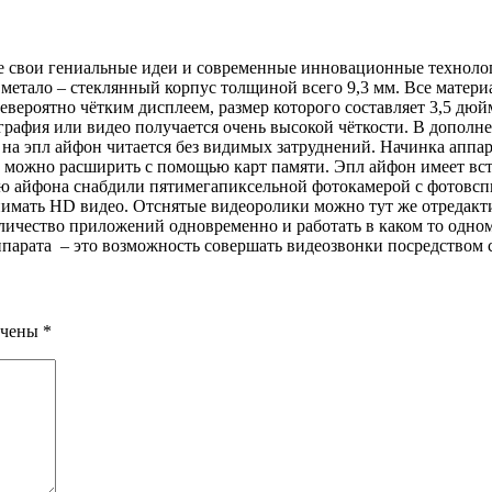
е свои гениальные идеи и современные инновационные технолог
метало – стеклянный корпус толщиной всего 9,3 мм. Все матери
евероятно чётким дисплеем, размер которого составляет 3,5 дюй
ография или видео получается очень высокой чёткости. В дополн
на эпл айфон читается без видимых затруднений. Начинка аппара
ю можно расширить с помощью карт памяти. Эпл айфон имеет в
ию айфона снабдили пятимегапиксельной фотокамерой с фотовсп
снимать
HD
видео. Отснятые видеоролики можно тут же отредакт
личество приложений одновременно и работать в каком то одном
ппарата
– это возможность совершать видеозвонки посредством 
ечены
*