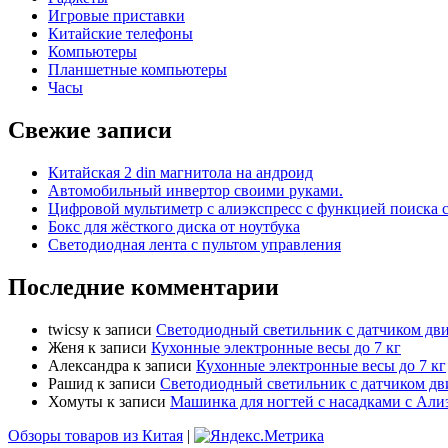
Игровые приставки
Китайские телефоны
Компьютеры
Планшетные компьютеры
Часы
Свежие записи
Китайская 2 din магнитола на андроид
Автомобильный инвертор своими руками.
Цифровой мультиметр с алиэкспресс с функцией поиска 
Бокс для жёсткого диска от ноутбука
Светодиодная лента с пультом управления
Последние комментарии
twicsy
к записи
Светодиодный светильник с датчиком дви
Женя
к записи
Кухонные электронные весы до 7 кг
Александра
к записи
Кухонные электронные весы до 7 кг
Рашид
к записи
Светодиодный светильник с датчиком дв
Хомуты
к записи
Машинка для ногтей с насадками с Али
Обзоры товаров из Китая
|