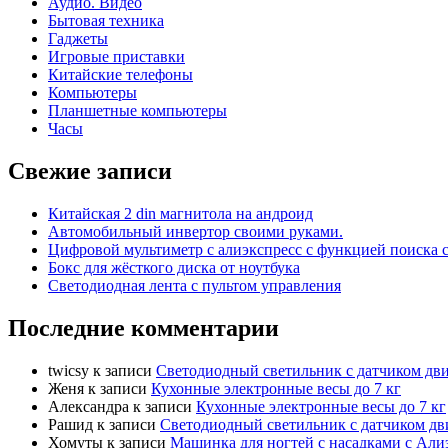
Аудио. Видео
Бытовая техника
Гаджеты
Игровые приставки
Китайские телефоны
Компьютеры
Планшетные компьютеры
Часы
Свежие записи
Китайская 2 din магнитола на андроид
Автомобильный инвертор своими руками.
Цифровой мультиметр с алиэкспресс с функцией поиска 
Бокс для жёсткого диска от ноутбука
Светодиодная лента с пультом управления
Последние комментарии
twicsy
к записи
Светодиодный светильник с датчиком дви
Женя
к записи
Кухонные электронные весы до 7 кг
Александра
к записи
Кухонные электронные весы до 7 кг
Рашид
к записи
Светодиодный светильник с датчиком дв
Хомуты
к записи
Машинка для ногтей с насадками с Али