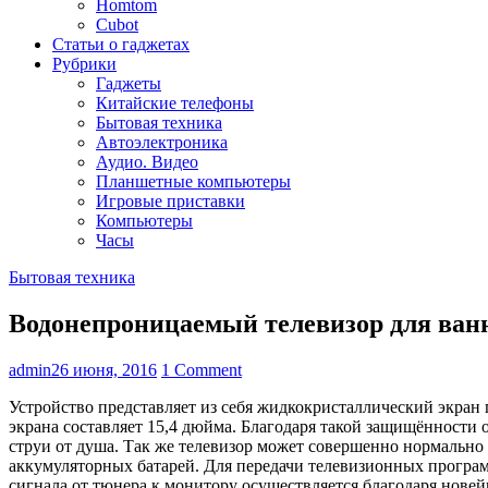
Homtom
Cubot
Статьи о гаджетах
Рубрики
Гаджеты
Китайские телефоны
Бытовая техника
Автоэлектроника
Аудио. Видео
Планшетные компьютеры
Игровые приставки
Компьютеры
Часы
Бытовая техника
Водонепроницаемый телевизор для ван
admin
26 июня, 2016
1 Comment
Устройство представляет из себя жидкокристаллический экра
экрана составляет 15,4 дюйма. Благодаря такой защищённости 
струи от душа. Так же телевизор может совершенно нормально
аккумуляторных батарей. Для передачи телевизионных програм
сигнала от тюнера к монитору осуществляется благодаря новей