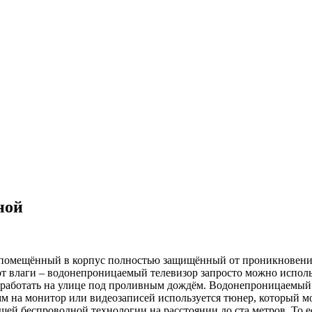
ной
н помещённый в корпус полностью
защищённый от проникновения
от влаги – водонепроницаемый телевизор запросто можно использо
 работать на улице под проливным дождём. Водонепроницаемый 
м на монитор или видеозаписей используется тюнер, который м
шей беспроводной технологии на расстоянии до ста метров. То 